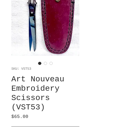
SKU: VST53
Art Nouveau
Embroidery
Scissors
(VST53)
Price
$65.00